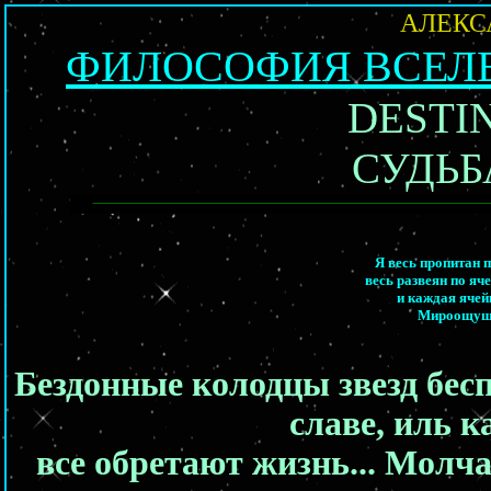
АЛЕКС
ФИЛОСОФИЯ ВСЕЛЕ
DESTIN
СУДЬБ
Я весь пропитан 
весь развеян по яч
и каждая ячей
Мироощущен
Бездонные колодцы звезд бес
славе, иль к
все обретают жизнь... Молча